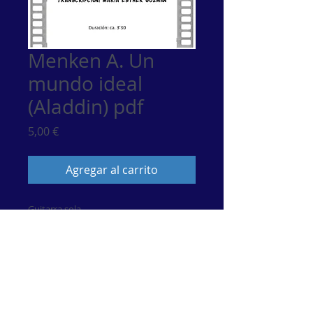
Menken A. Un
mundo ideal
(Aladdin) pdf
Precio
5,00 €
Agregar al carrito
Guitarra sola
© 2017 por María Esther Guzmán. Artista de Música
Clásiica.