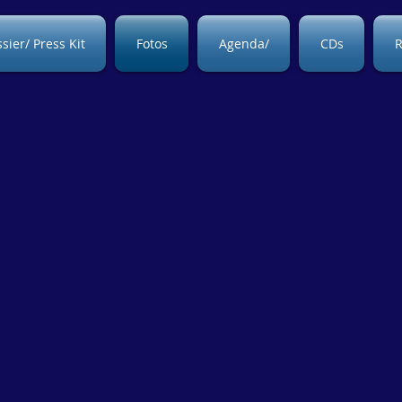
sier/ Press Kit
Fotos
Agenda/
CDs
R