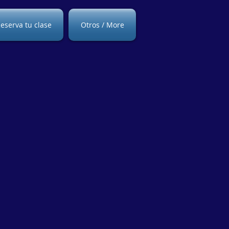
eserva tu clase
Otros / More