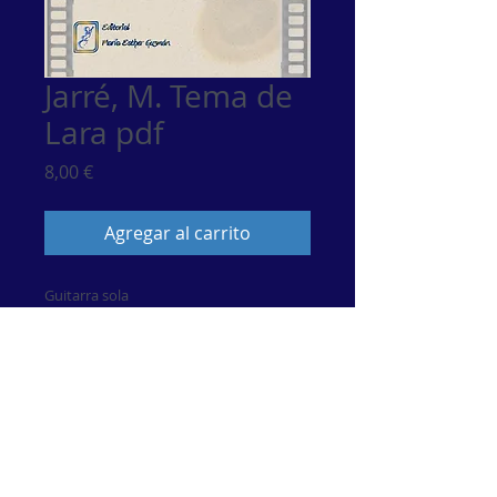
Jarré, M. Tema de
Lara pdf
Precio
8,00 €
Agregar al carrito
Guitarra sola
© 2017 por María Esther Guzmán. Artista de Música
Clásiica.
Únete a nuestra lista de correo
No te pierdas ninguna actualización