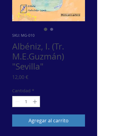
SKU: MG-010
Albéniz, I. (Tr.
M.E.Guzmán)
"Sevilla"
Precio
12,00 €
Cantidad
*
Agregar al carrito