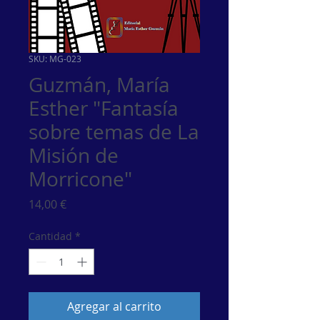
SKU: MG-023
Guzmán, María
Esther "Fantasía
sobre temas de La
Misión de
Morricone"
Precio
14,00 €
Cantidad
*
Agregar al carrito