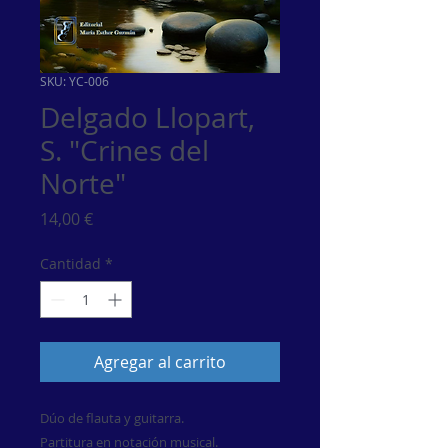
SKU: YC-006
Delgado Llopart,
S. "Crines del
Norte"
Precio
14,00 €
Cantidad
*
Agregar al carrito
Dúo de flauta y guitarra.
Partitura en notación musical.