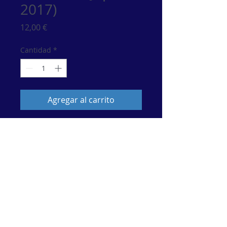
2017)
Precio
12,00 €
Cantidad
*
Agregar al carrito
© 2017 por María Esther Guzmán. Artista de Música
Clásiica.
Únete a nuestra lista de correo
No te pierdas ninguna actualización