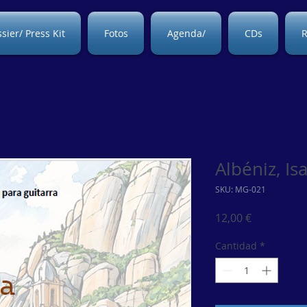
sier/ Press Kit
Fotos
Agenda/
CDs
R
Albéniz, Is
SKU: MG-021
Precio
12,00 €
Cantidad
*