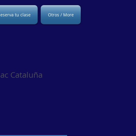
eserva tu clase
Otros / More
aac Cataluña