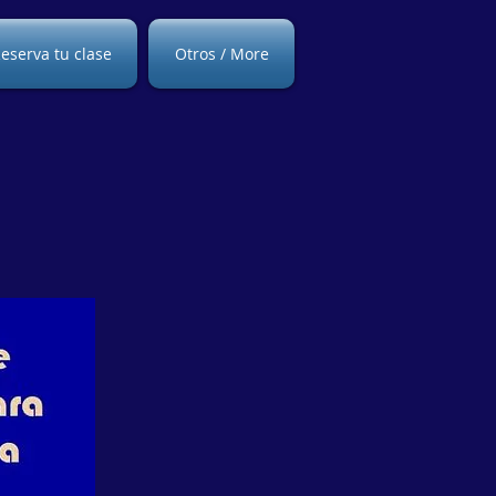
eserva tu clase
Otros / More