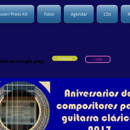
sier/ Press Kit
Fotos
Agenda/
CDs
R
Comprar
+ info
ible en Google play